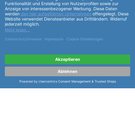
"Made in Germany" versehen ist. Die grünen Indexe
verleihen der Uhr eine sportliche Note. Das
Armband
der Uhr besteht aus hochwertigem schwarzen
Edelstahl und ist für einen Armumfang von 15,5-
21,5cm geeignet. Zu den
Funktionen
der Laco
Sportuhr Amazonas 42 gehören Stunden- und
Minutenzeiger mit Leuchtmasse Superluminova C3,
einen weißen Sekundenzeiger mit grüner
Leuchtmasse, eine dunkle Datumsanzeige und eine
Krone rechts. All diese Merkmale machen die Laco
Sportuhr Amazonas 42 zu einem idealen Begleiter für
sportliche Aktivitäten und den täglichen Gebrauch.
Gönnen Sie sich diese hochwertige Uhr und erleben
Sie die Qualität und Präzision einer Laco Uhr am
eigenen Handgelenk.
weiterlesen