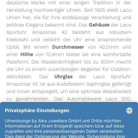
deutsche Marke mit einer langen Tradition in der
Herstellung hochwertiger Uhren. Seit 1925 stellt Laco
Uhren her, die für ihre erstklassige Verarbeitung und
zeitlose Eleganz bekannt sind. Das
Gehäuse
der Laco
Sportuhr Amazonas 42 besteht aus robustem
Edelstahl und verleiht der Uhr eine ansprechende
Optik. Mit einem
Durchmesser
von 42,0mm und
einer
Höhe
von 13,4mm bietet sie eine komfortable
Passform. Die Wasserdichtigkeit bis zu 300m macht
die Uhr zu einem zuverlässigen Begleiter für Outdoor-
Aktivitäten. Das
Uhrglas
der Laco Sportuhr
Amazonas 42 ist aus kratzfestem Saphirglas gefertigt
und innen entspiegelt, um eine optimale Ablesbarkeit
zu gewährleisten. Das Automatikwerk Laco 200,
basierend auf dem Sellita SW 200
Kaliber
, sorgt für
eine präzise Zeitmessung. Das Uhrwerk ist
undekoriert und in der Qualitätsstufe Top eingestuft.
Das
Zifferblatt
der Uhr beeindruckt mit einem edlen
schwarzen Design, das mit dem Aufdruck "Laco" und