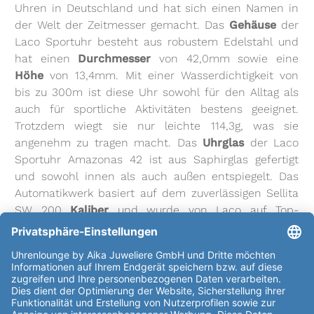
Uhren in Deutschland und hat sich einen Namen in
der Welt der Zeitmesser gemacht. Das
Gehäuse
der
Laco Sportuhr besteht aus robustem Edelstahl und
hat einen
Durchmesser
von 42,0mm sowie eine
Höhe
von 13,4mm. Mit einer Wasserdichtigkeit von
bis zu 300m ist diese Uhr sowohl für den Alltag als
auch für sportliche Aktivitäten bestens geeignet.
Trotzdem wiegt sie nur leichte 114,3g, was sie
angenehm zu tragen macht. Das
Uhrglas
der Laco
Sportuhr Amazonas 42 ist aus Saphirglas gefertigt
und sowohl innen als auch außen entspiegelt. Das
Automatikwerk basiert auf dem zuverlässigen Sellita
SW 200
Kaliber
und wurde von Laco auf Top-
Qualitätsniveau gebracht. Das
Zifferblatt
ist schwarz
mit dem Aufdruck "Laco" und "Made in Germany",
während die Indizes grün sind, was einen schönen
Kontrast ergibt. Das
Armband
der Uhr ist aus
Edelstahl gefertigt und in einem eleganten Grün
gehalten. Die Länge des
Armband
es beträgt 50,5mm