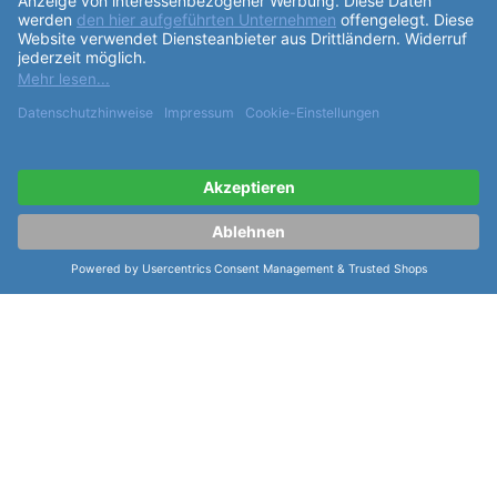
und ist für einen Armumfang von 15,5-21,5cm
geeignet. Die
Funktionen
der Uhr umfassen eine
Stundenzeiger mit Leuchtmasse Superluminova C3,
Minutenzeiger mit grüner Superluminova,
sekundenzeiger in weiß mit grüner Superluminova
sowie eine dunkle Datumsanzeige. Insgesamt ist die
Laco Sportuhr Amazonas 42 eine elegante und
hochwertige Uhr, die sowohl im Alltag als auch bei
sportlichen Aktivitäten eine gute Figur macht. Mit
ihrem präzisen Automatikwerk, dem robusten
Edelstahlgehäuse und dem edlen Design ist sie ein
unverzichtbares Accessoire für Uhrenliebhaber.
weiterlesen