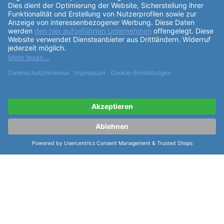
Schwarz gehalten und trägt den Aufdruck Laco und
Made in Germany. Die Indexe des
Zifferblatt
s sind in
Grün gehalten, was einen interessanten Kontrast
bildet. Das
Armband
der Uhr besteht aus schwarzem
Edelstahl und hat eine Länge von 50,5mm. Der
Bandanstoß am
Gehäuse
beträgt 20,0mm, und die
Gesamtlänge des
Armband
s ist für einen Armumfang
von 15,5-21,5cm geeignet. Die Laco Sportuhr
Amazonas 42 verfügt über verschiedene
Funktionen
wie leuchtende Stunden- und Minutenzeiger mit
Superluminova C3 und grünem Leuchtmittel, einen
weiß lackierten Sekundenzeiger mit grüner
Leuchtmasse, und eine dunkle Datumsanzeige. Die
Krone befindet sich auf der rechten Seite der Uhr,
was für eine einfache Bedienung sorgt. Mit der Laco
Sportuhr Amazonas 42 erhalten Sie eine hochwertige
Uhr, die neben ihrer präzisen Zeitmessung auch mit
ihrem eleganten Design und ihren nützlichen
Funktionen
überzeugt. Gönnen Sie sich diese Uhr