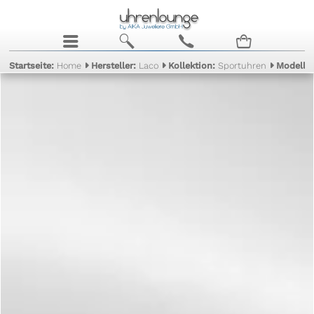
j
b
c
n
Startseite:
Home
Hersteller:
Laco
Kollektion:
Sportuhren
Modell: