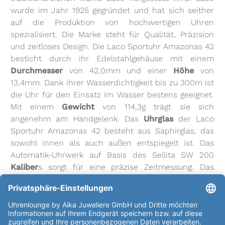
wurde im Jahr 1925 gegründet und hat sich seither
auf die Produktion von hochwertigen Uhren
spezialisiert. Die Marke steht für Qualität, Präzision
und zeitloses Design. Die Laco Sportuhr Amazonas 42
besticht durch ihr Edelstahlgehäuse mit einem
Durchmesser
von 42,0mm und einer
Höhe
von
13,4mm. Dank ihrer Wasserdichtigkeit bis zu 300m ist
die Uhr für den Einsatz im Wasser bestens geeignet.
Mit einem
Gewicht
von 114,3g trägt sie sich
angenehm am Handgelenk. Das
Uhrglas
der Laco
Sportuhr Amazonas 42 besteht aus Saphirglas, das
sowohl innen als auch außen entspiegelt ist. Das
Automatik-Uhrwerk auf Basis des Sellita SW 200
Kaliber
s sorgt für eine präzise Zeitmessung. Das
Qualitätsstufe Elaboré
Kaliber
des Automatikwerks
Laco 200 basiert auf einem hochwertigen Uhrwerk,
das Undekoriert ist. Das
Zifferblatt
der Laco
Sportuhr Amazonas 42 ist in einem eleganten