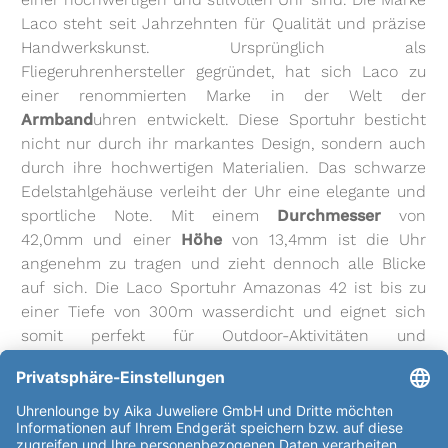
Laco steht seit Jahrzehnten für Qualität und präzise
Handwerkskunst. Ursprünglich als
Fliegeruhrenhersteller gegründet, hat sich Laco zu
einer renommierten Marke in der Welt der
Armband
uhren entwickelt. Diese Sportuhr besticht
nicht nur durch ihr markantes Design, sondern auch
durch ihre hochwertigen Materialien. Das schwarze
Edelstahlgehäuse verleiht der Uhr eine elegante und
sportliche Note. Mit einem
Durchmesser
von
42,0mm und einer
Höhe
von 13,4mm ist die Uhr
angenehm zu tragen und zieht dennoch alle Blicke
auf sich. Die Laco Sportuhr Amazonas 42 ist bis zu
einer Tiefe von 300m wasserdicht und eignet sich
somit perfekt für Outdoor-Aktivitäten und
Wassersport. Das Saphirglas innen entspiegelt sorgt
für eine klare Sicht auf das
Zifferblatt
. Das
Automatikwerk Laco 200, basierend auf dem Sellita
SW 200
Kaliber
in der Qualitätsstufe Elaboré, sorgt