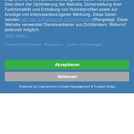
für eine präzise Zeitmessung. Das
Zifferblatt
der Uhr
ist in klassischem Schwarz gehalten und mit dem
Aufdruck Laco und Made in Germany versehen. Die
grünen Indizes und Zeiger verleihen der Uhr eine
besondere Note. Das schwarze
Armband
aus
hochwertigem Durchzug ist angenehm zu tragen und
passt perfekt zu jedem Outfit. Die
Funktionen
der
Uhr umfassen Stunden-, Minuten- und
Sekundenzeiger mit Leuchtmasse Superluminova C3
und grün belegt. Die dunkle Datumsanzeige ist
praktisch und unauffällig. Mit einer Gesamtlänge von
50,5mm und einem Bandanstoß am
Gehäuse
von
20,0mm ist die Uhr für einen Armumfang von 15,5-
21,5cm geeignet. Insgesamt ist die Laco Sportuhr
Amazonas 42 "42 mm Automatik" 862107-SPB-42-G-
E-X-A-E-U-D-L-C-R eine Uhr, die durch ihr markantes
Design, hochwertige Materialien und präzise
Verarbeitung überzeugt. Perfekt für alle, die auf der
Suche nach einer stilvollen und zuverlässigen Uhr