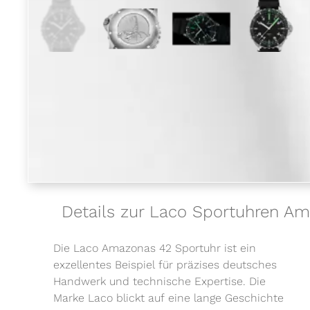
Details zur Laco Sportuhren 
Die Laco Amazonas 42 Sportuhr ist ein
exzellentes Beispiel für präzises deutsches
Handwerk und technische Expertise. Die
Marke Laco blickt auf eine lange Geschichte