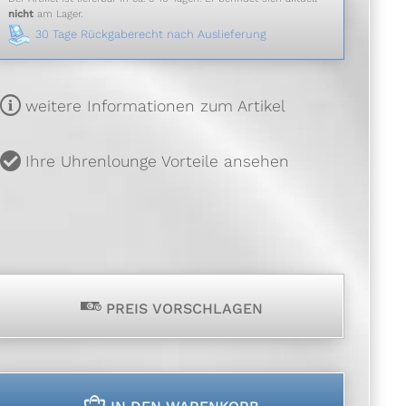
nicht
am Lager.
30 Tage Rückgaberecht nach Auslieferung
m
weitere Informationen zum Artikel
u
Ihre Uhrenlounge Vorteile ansehen
p
PREIS VORSCHLAGEN
n