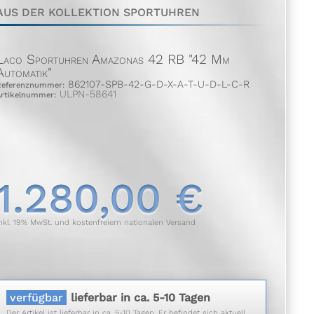
AUS DER KOLLEKTION SPORTUHREN
Laco Sportuhren Amazonas 42 RB "42 Mm
Automatik"
862107-SPB-42-G-D-X-A-T-U-D-L-C-R
Referenznummer:
ULPN-58641
Artikelnummer:
1.280,00 €
nkl. 19% MwSt. und kostenfreiem nationalen Versand
verfügbar
lieferbar in ca. 5-10 Tagen
Der Artikel ist lieferbar in ca. 5-10 Tagen. Er befindet sich aktuell