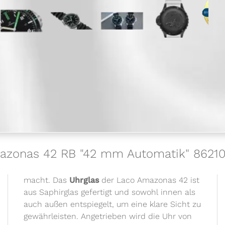
Amazonas 42 RB "42 mm Automatik" 8621
macht. Das
Uhrglas
der Laco Amazonas 42 ist
aus Saphirglas gefertigt und sowohl innen als
auch außen entspiegelt, um eine klare Sicht zu
gewährleisten. Angetrieben wird die Uhr von