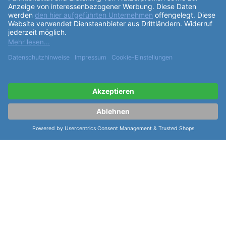
Ablesbarkeit. Das
Armband
der Laco Sportuhr
Amazonas besteht aus grünem (schwarzem)
Durchzug und passt perfekt zum sportlichen Design
der Uhr. Die
Funktionen
der Laco Sportuhr
Amazonas umfassen unter anderem einen
Stundenzeiger mit Leuchtmasse Superluminova C3,
einen grün belegten Minutenzeiger sowie einen weiß
lackierten und mit Superluminova grün belegten
Sekundenzeiger. Die dunkle Datumsanzeige rundet
die Funktionalität der Uhr ab. Insgesamt ist die Laco
Sportuhr Amazonas 42 "42 mm Automatik" 862107-
SPB-42-G-E-X-A-T-U-D-L-E-R eine qualitativ
hochwertige und zuverlässige Sportuhr, die sowohl
optisch als auch technisch überzeugt. Mit ihrem
sportlichen Design und ihren praktischen
Funktionen
ist sie ein idealer Begleiter für Abenteuer und
Aktivitäten im Freien.
weiterlesen