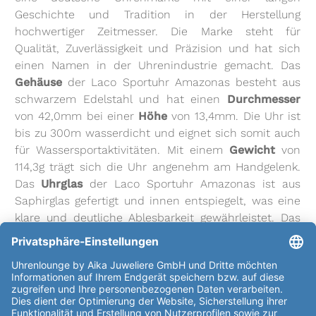
Geschichte und Tradition in der Herstellung
hochwertiger Zeitmesser. Die Marke steht für
Qualität, Zuverlässigkeit und Präzision und hat sich
einen Namen in der Uhrenindustrie gemacht. Das
Gehäuse
der Laco Sportuhr Amazonas besteht aus
schwarzem Edelstahl und hat einen
Durchmesser
von 42,0mm bei einer
Höhe
von 13,4mm. Die Uhr ist
bis zu 300m wasserdicht und eignet sich somit auch
für Wassersportaktivitäten. Mit einem
Gewicht
von
114,3g trägt sich die Uhr angenehm am Handgelenk.
Das
Uhrglas
der Laco Sportuhr Amazonas ist aus
Saphirglas gefertigt und innen entspiegelt, was eine
klare und deutliche Ablesbarkeit gewährleistet. Das
Automatikwerk Laco 200 basiert auf dem Sellita SW
200
Kaliber
und zeichnet sich durch seine hohe
Qualität und Präzision aus. Das
Zifferblatt
der Uhr ist
schwarz mit dem Aufdruck Laco und Made in
Germany und verfügt über grüne Indexe für eine gute