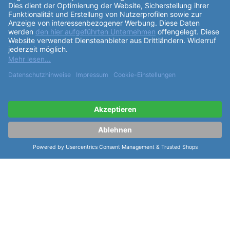
Armband
aus hochwertigem Edelstahl in Schwarz ist
nicht nur bequem zu tragen, sondern auch äußerst
strapazierfähig. Mit einer
Armband
länge von 50,5mm
und einem Bandanstoß am
Gehäuse
von 20,0mm
passt die Uhr perfekt an Handgelenke mit einem
Umfang von 15,5-21,5cm. Die Laco Sportuhr
Amazonas verfügt zudem über praktische
Funktionen
wie Stunden-, Minuten- und
Sekundenzeiger mit Leuchtmasse, eine dunkle
Datumsanzeige und eine Krone rechts. Diese Uhr
vereint höchste Qualität, erstklassige Verarbeitung
und ein zeitloses Design in einem zeitlosen
Zeitmesser. Entdecken Sie die Laco Sportuhren
Amazonas 42 "42 mm Automatik" und erleben Sie die
Perfektion made in Germany.
weiterlesen