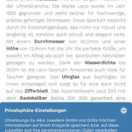
der Uhrenbranche. Die Marke Laco wurde im Jahr
1925 gegründet und steht seither für hochwertige,
präzise gefertigte Zeitmesser. Diese Sportuhr besticht
durch ihr Edelstahlgehäuse, das nicht nur robust und
langlebig ist, sondern auch stilvoll und elegant wirkt.
Mit einem
Durchmesser
von 42,0mm und einer
Höhe
von 13,4mm hat die Uhr die perfekte Größe, um
sowohl im Alltag als auch bei sportlichen Aktivitäten
getragen zu werden. Dank der
Wasserdichte
bis
300m ist die Laco Sportuhr Amazonas auch ideal für
Taucher geeignet. Das
Uhrglas
aus Saphirglas ist
innen entspiegelt und sorgt so für eine klare Sicht
auf das
Zifferblatt
. Das Automatikwerk Laco 200 mit
dem
Basiskaliber
Sellita SW 200 garantiert eine
präzise Zeitmessung und eine hohe Zuverlässigkeit.
Das
Zifferblatt
in Schwarz mit grünen Indizes und
dem Aufdruck "Laco Made in Germany" verleiht der
Uhr einen modernen und stilvollen Look. Das