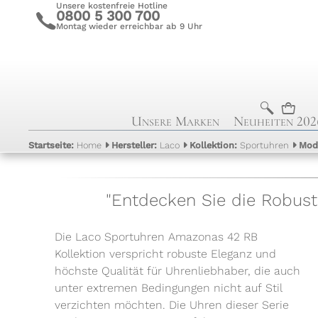
Unsere kostenfreie Hotline
0800 5 300 700
c
Montag wieder erreichbar ab 9 Uhr
b
n
Unsere Marken
Neuheiten 202
Startseite:
Home
Hersteller:
Laco
Kollektion:
Sportuhren
Mod
"Entdecken Sie die Robust
Die Laco Sportuhren Amazonas 42 RB
Uhren ideal für Wassersport und Tauchgänge
Langlebigkeit verspricht. Ergänzt wird die
Kollektion verspricht robuste Eleganz und
macht. Das Zifferblatt der Amazonas 42 RB
hochwertige Technik durch ein robustes
höchste Qualität für Uhrenliebhaber, die auch
Uhren ist klar und übersichtlich gestaltet,
Armband aus Leder oder Edelstahl, welches
unter extremen Bedingungen nicht auf Stil
wodurch Zeitablesung unter allen Umständen
Tragekomfort und Langlebigkeit garantiert. Die
verzichten möchten. Die Uhren dieser Serie
leicht fällt. Die Uhren verfügen über eine
Kombination aus funktionaler Raffinesse und