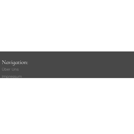
Navigation:
Über Uns
Impressum
unsere AGB
Widerrufsbelehrung
(
Vertrag widerrufen
)
Versand
Rat
e
nkauf
Kauf über Klarna
Datenschutz
Kundenstimmen
Stellenangebote