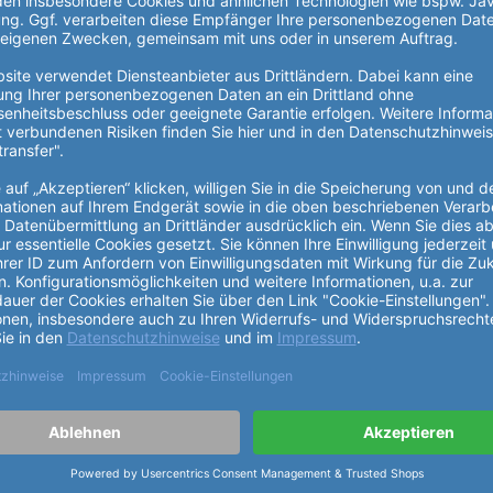
1.220,00 €
 RB
E-X-A-