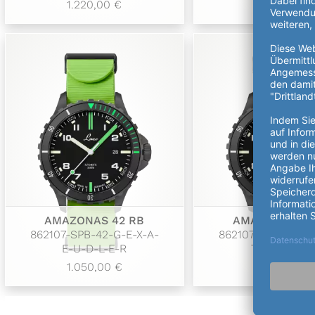
1.220,00 €
1.090,00 €
AMAZONAS 42 RB
AMAZONAS 42
862107-SPB-42-G-E-X-A-
862107-SPB-42-G-
E-U-D-L-E-R
T-U-D-L-E-R
1.050,00 €
1.180,00 €