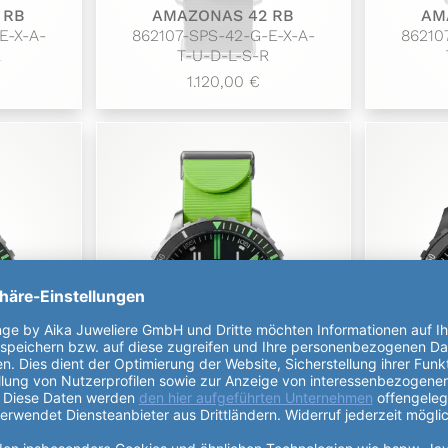
 RB
AMAZONAS 42 RB
AM
E-X-A-
862107-SPS-42-G-E-X-A-
86210
R
T-U-D-L-S-R
1.120,00 €
 RB
AMAZONAS 42 RB
AM
D-X-A-
862107-SPS-42-G-D-X-A-
86210
R
T-U-D-L-G-R