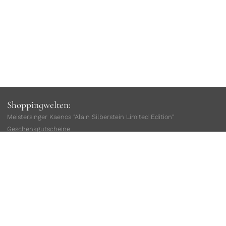
Shoppingwelten:
Meistersinger Kaenos "Alain Silberstein Limited Edition"
Geschenkgutscheine
Damenuhren
Herrenuhren
sofort lieferbar
Limitierte Uhren
Taucheruhren
Fliegeruhren
Geschenke für Ihn
Geschenke für Sie