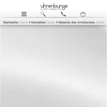
j
b
c
n
Startseite:
Home
Hersteller:
Seiko
Material des Armbandes:
Metall