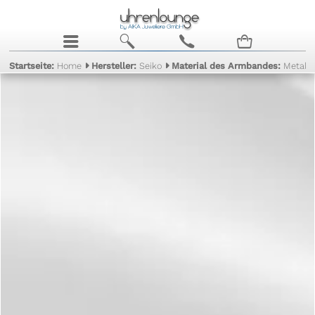
j
b
c
n
Startseite:
Home
Hersteller:
Seiko
Material des Armbandes:
Metall