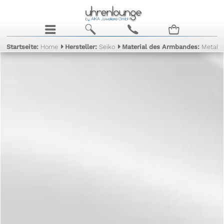
j
b
c
n
Startseite:
Home
Hersteller:
Seiko
Material des Armbandes:
Metall