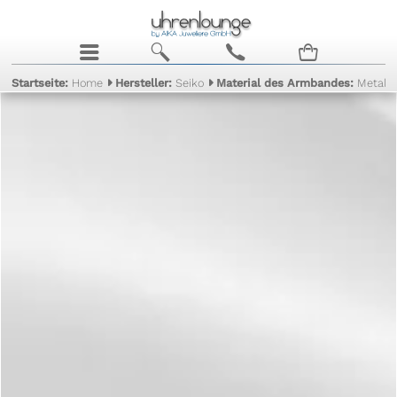
j
b
c
n
Startseite:
Home
Hersteller:
Seiko
Material des Armbandes:
Metall