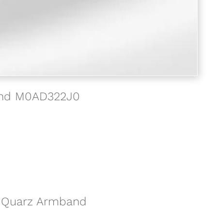
band M0AD322J0
le Quarz Armband