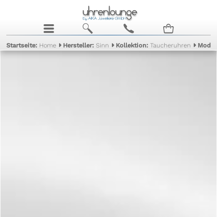
j
b
c
n
Startseite:
Home
Hersteller:
Sinn
Kollektion:
Taucheruhren
Model