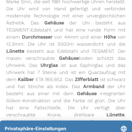
Marke Sinn, die seit 1961 hochwertige Uhren herstellt.
Die Uhr wird von Hand gefertigt und verbindet
modernste Technologie mit einer unvergleichlichen
Ästhetik. Das
Gehäuse
der Uhr besteht aus
TEGIMENT-Edelstahl und hat eine runde Form mit
einem
Durchmesser
von 44mm und einer
Höhe
von
13.3mm. Die Uhr ist 5000m wasserdicht und die
Lünette
besteht aus Edelstahl und TEGIMENT. Der
massiv verschraubte
Gehäuse
boden schützt das
Uhrwerk. Das
Uhrglas
ist aus Saphirglas und das
Uhrwerk hat 7 Steine und ist ein Quarzaufzug mit
dem
Kaliber
ETA 955.652. Das
Zifferblatt
ist schwarz
und hat Striche als Index. Das
Armband
der Uhr
besteht aus einer mit dem
Gehäuse
integrierten
Silikon-Konstruktion und die Farbe ist grün. Die Uhr
hat eine Faltschließe. Die Uhr verfügt über
verschraubte Krone, drehbare
Lünette
,
Sekundenstopp, Anti-Magnetismus, Datumsanzeige,
Zentralsekunde, Leuchtzeiger und Leuchtindizes. Die