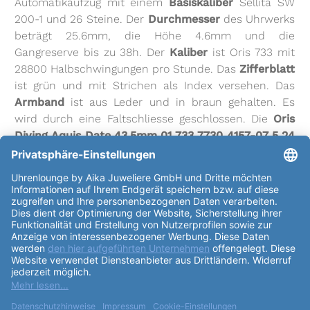
Automatikaufzug mit einem
Basiskaliber
Sellita SW
200-1 und 26 Steine. Der
Durchmesser
des Uhrwerks
beträgt 25.6mm, die Höhe 4.6mm und die
Gangreserve bis zu 38h. Der
Kaliber
ist Oris 733 mit
28800 Halbschwingungen pro Stunde. Das
Zifferblatt
ist grün und mit Strichen als Index versehen. Das
Armband
ist aus Leder und in braun gehalten. Es
wird durch eine Faltschliesse geschlossen. Die
Oris
Diving Aquis Date 43,5mm 01 733 7730 4157-07 5 24
10EB
verfügt über viele
Funktionen
, darunter
Datumsanzeige, Zentralsekunde, Leuchtzeiger,
Leuchtindizes, verschraubte Krone, drehbare
Lünette
, Sekundenstopp und vieles mehr. Oris ist
eine schweizer Uhrenmarke, die 1904 von Paul Cattin
und Georges Christian gegründet wurde. Seitdem hat
Oris eine lange Tradition im Uhrenbau und ist
bekannt für seine hochwertigen und innovativen
Uhren. Die Marke hat sich auf die Herstellung von
mechanischen Uhren spezialisiert und ist bekannt