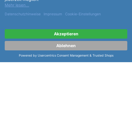
Schwingungen des Uhrwerks
sind 28800
Halbschwingungen pro Stunde. Das
Zifferblatt
der
Uhr ist in Braun gehalten und verfügt über Striche als
Indexe. Es verfügt über Leuchtzeiger, Leuchtindizes,
eine verschraubte Krone, eine drehbare
Lünette
,
einen Sekundenstopp, eine Datumsanzeige und eine
Zentralsekunde. Das
Armband
der Oris Diving Aquis
Date Uhr ist aus Edelstahl gefertigt und in Stahl
gehalten. Es ist mit einer Faltschliesse ausgestattet.
Die Oris Diving Aquis Date Uhr ist eine hochwertige
Uhr, die durch ihre robuste Konstruktion und ihren
modernen Stil überzeugt. Sie ist ein perfektes
Accessoire für jeden Anlass und ein echtes Symbol
der Schweizer Uhrmacherkunst.
weiterlesen