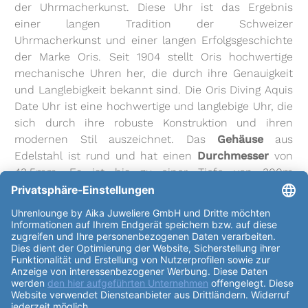
der Uhrmacherkunst. Diese Uhr ist das Ergebnis
einer langen Tradition der Schweizer
Uhrmacherkunst und einer langen Erfolgsgeschichte
der Marke Oris. Seit 1904 stellt Oris hochwertige
mechanische Uhren her, die durch ihre Genauigkeit
und Langlebigkeit bekannt sind. Die Oris Diving Aquis
Date Uhr ist eine hochwertige und langlebige Uhr, die
sich durch ihre robuste Konstruktion und ihren
modernen Stil auszeichnet. Das
Gehäuse
aus
Edelstahl ist rund und hat einen
Durchmesser
von
43,5mm. Es ist bis zu einer Tiefe von 300m
wasserdicht und verfügt über eine drehbare
Keramiklünette. Der
Gehäuse
boden ist sichtbar und
das
Uhrglas
ist innenseitig entspiegelt und aus
Saphirglas gefertigt. Das Uhrwerk der Oris Diving
Aquis Date Uhr besteht aus 26 Steinen und hat ein
Basiskaliber
von Sellita SW 200-1. Es hat einen
Durchmesser
von 25,6mm und eine Höhe von
4,6mm. Die Gangreserve beträgt bis zu 38h und die