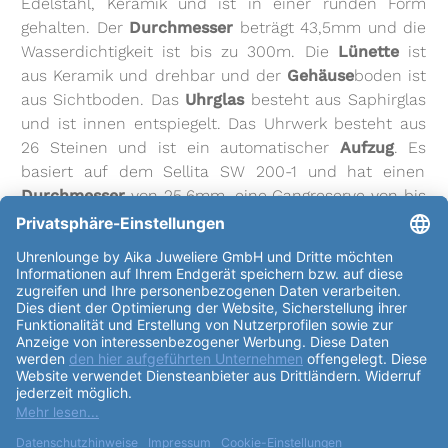
Edelstahl, Keramik und ist in einer runden Form
gehalten. Der
Durchmesser
beträgt 43,5mm und die
Wasserdichtigkeit ist bis zu 300m. Die
Lünette
ist
aus Keramik und drehbar und der
Gehäuse
boden ist
aus Sichtboden. Das
Uhrglas
besteht aus Saphirglas
und ist innen entspiegelt. Das Uhrwerk besteht aus
26 Steinen und ist ein automatischer
Aufzug
. Es
basiert auf dem Sellita SW 200-1 und hat einen
Durchmesser
von 25.6mm, eine Gangreserve von bis
zu 38h und eine Höhe von 4.6mm. Das
Kaliber
ist
Oris 733 und es schwingt 28800 Halbschwingungen
pro Stunde. Das
Zifferblatt
ist in einer warmen
Braun-Farbe gehalten und die Indexe sind in Form
von Strichen gestaltet. Das
Armband
besteht aus
Leder und ist ebenfalls in einem warmen Braun
gehalten. Die
Schließe
ist eine Faltschließe. Die Uhr
verfügt über zahlreiche
Funktionen
, darunter
Datumsanzeige, Zentralsekunde, Leuchtzeiger,
Leuchtindizes, verschraubte Krone, drehbare
Lünette