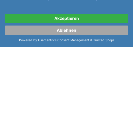
und Sekundenstopp. Diese Uhr ist ein Meisterwerk
der Uhrmacherkunst, das ästhetische Eleganz und
modernste Technologie miteinander verbindet und
ein Must-Have für jeden Uhrenliebhaber ist.
weiterlesen