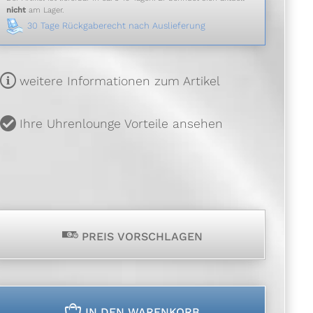
nicht
am Lager.
30 Tage Rückgaberecht nach Auslieferung
m
weitere Informationen zum Artikel
u
Ihre Uhrenlounge Vorteile ansehen
p
PREIS VORSCHLAGEN
n
IN DEN WARENKORB