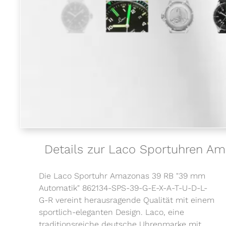
Details zur Laco Sportuhren 
Die Laco Sportuhr Amazonas 39 RB "39 mm
Automatik" 862134-SPS-39-G-E-X-A-T-U-D-L-
G-R vereint herausragende Qualität mit einem
sportlich-eleganten Design. Laco, eine
traditionsreiche deutsche Uhrenmarke mit