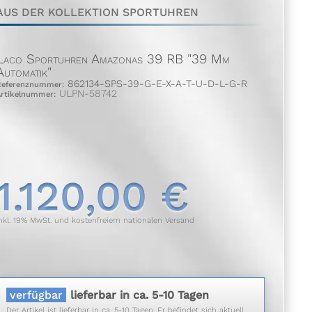
AUS DER KOLLEKTION SPORTUHREN
Laco Sportuhren Amazonas 39 RB "39 Mm
Automatik"
862134-SPS-39-G-E-X-A-T-U-D-L-G-R
Referenznummer:
ULPN-58742
Artikelnummer:
1.120,00 €
nkl. 19% MwSt. und kostenfreiem nationalen Versand
verfügbar
lieferbar in ca. 5-10 Tagen
Der Artikel ist lieferbar in ca. 5-10 Tagen. Er befindet sich aktuell