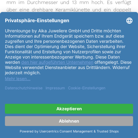
mm im Durchmesser und 13 mm hoch. Es verfügt
über eine drehbare Keramiklünette und ein doppelt
gewölbtes, entspiegeltes Saphirglas. Der schwarze,
matte
Zifferblatt
ist mit weißen arabischen Ziffern
und Minuterie belegt und die Indexe sind mit
Leuchtmasse Superluminova belegt. Die Uhr ist mit
einem Automatikwerk Laco 200 ausgestattet, das
eine Uhrwerkqualitätsstufe Elaboré aufweist. Die Uhr
ist bis zu 300 m wasserdicht und wiegt 94,0 g. Das
Armband
der Uhr besteht aus einer
Edelstahlschließe und einem grünen Durchzugsband
aus Naturkautschuk. Die
Armband
länge beträgt 47,5
mm und es passt für Armumfänge von 15 bis 21 cm.
Die Laco Amazonas 39 RB "39 mm Automatik"
862134.RB ist eine hochwertige Uhr, die über ein
modernes Design und eine hervorragende
Funktionalität verfügt. Sie ist robust, wasserdicht und
sehr präzise. Mit ihrem einzigartigen Design und
ihrem hochwertigen Material ist sie ein Muss für alle