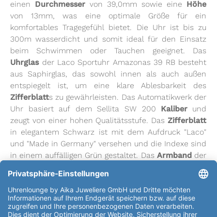
einen
Durchmesser
von 39,0mm sowie eine
Höhe
von 13mm, was eine optimale Größe für ein
komfortables Tragegefühl bietet. Die Uhr ist bis zu
300m wasserdicht und somit ideal für den Einsatz
beim Schwimmen oder Tauchen geeignet. Das
Uhrglas
der Laco Sportuhr Amazonas 39 RB besteht
aus Saphirglas, das sowohl innen als auch außen
entspiegelt ist, um eine klare Ablesbarkeit des
Zifferblatt
s zu gewährleisten. Das Automatikwerk der
Uhr basiert auf dem Sellita SW 200
Kaliber
und
zeugt von einer hohen Qualitätsstufe. Das
Zifferblatt
in elegantem Schwarz ist mit dem Aufdruck "Laco"
und "Made in Germany" versehen und die Indexe sind
in einem auffälligen Grün gestaltet. Das
Armband
der
Uhr besteht aus hochwertigem Edelstahl in der Farbe
Schwarz und hat eine Länge von insgesamt 47,5mm,
was für einen Armumfang von 15-21cm geeignet ist.
Die
Funktionen
der Laco Sportuhr Amazonas 39 RB
umfassen Stunden- und Minutenzeiger mit