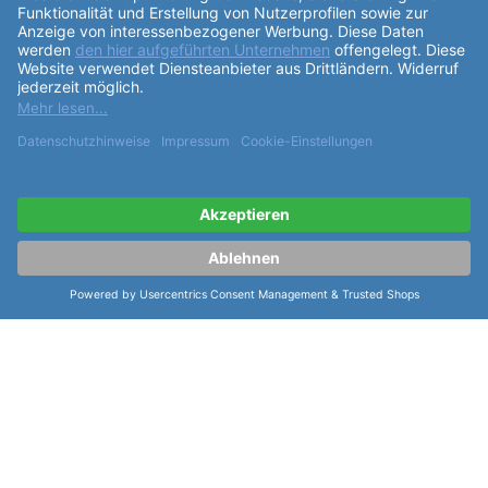
leuchtender Superluminova C3-Beschichtung, einen
Sekundenzeiger mit Superluminova C3-Beschichtung,
eine Krone auf der rechten Seite und eine dunkle
Datumsanzeige. Die Laco Sportuhr Amazonas 39 RB
vereint klassisches Design mit moderner
Funktionalität und bietet eine Vielzahl von nützlichen
Features für den täglichen Gebrauch. Mit ihrem
hochwertigen Material, präzisen Uhrwerk und
wasserdichten
Gehäuse
ist sie ein zuverlässiger
Begleiter für jede Gelegenheit. Gönnen Sie sich diese
stilvolle Uhr und erleben Sie die Qualität und
Tradition der Marke Laco, die seit über 90 Jahren
hochwertige Zeitmesser herstellt.
weiterlesen