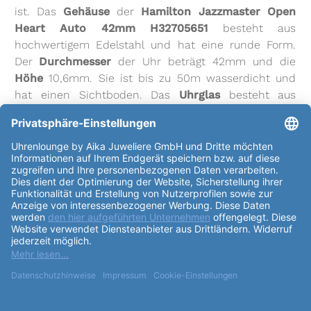
ist. Das
Gehäuse
der
Hamilton Jazzmaster Open
Heart Auto 42mm H32705651
besteht aus
hochwertigem Edelstahl und hat eine runde Form.
Der
Durchmesser
der Uhr beträgt 42mm und die
Höhe
10,6mm. Sie ist bis zu 50m wasserdicht und
hat einen Sichtboden. Das
Uhrglas
besteht aus
Saphirglas, das kratzfest ist. Das Uhrwerk besteht
aus 25 Steinen und ist ein Automatikaufzug. Es
basiert auf dem ETA C07.611
Kaliber
und hat einen
Durchmesser
von 25,6mm sowie eine
Höhe
von
4,6mm. Es schwingt 28800 Halbschwingungen pro
Stunde und hat eine Gangreserve von bis zu 80h. Das
Zifferblatt
der Uhr ist silbern und hat arabische
Indexe. Das
Armband
ist aus Leder und in einem
hellblauen Ton gehalten. Es hat eine Faltschliesse
und einen Bandanstoß am
Gehäuse
von 22mm sowie
einen Bandanstoß an der
Schließe
von 20mm. Die
Hamilton Jazzmaster Open Heart Auto 42mm