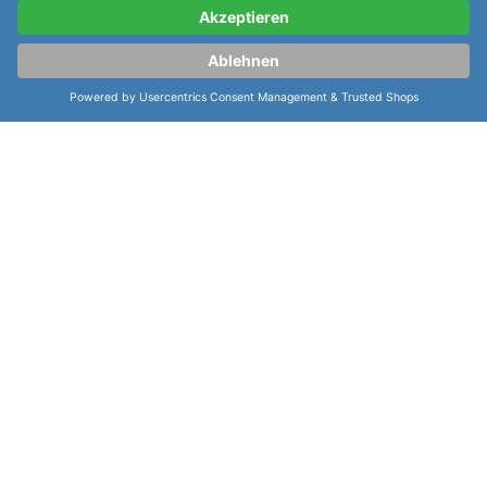
H32705651
ist eine Uhr, die sowohl von ihrem Design
als auch von ihrem Uhrwerk her beeindruckt. Sie ist
einzigartig und luxuriös und bietet ein exzellentes
Uhrwerk mit einer Gangreserve von bis zu 80h.
Zudem ist sie wasserdicht bis zu 50m und hat ein
kratzfestes Saphirglas. Sie wird zu einem
unvergesslichen Zeitmesser, der Sie überall hin
begleiten wird.
weiterlesen