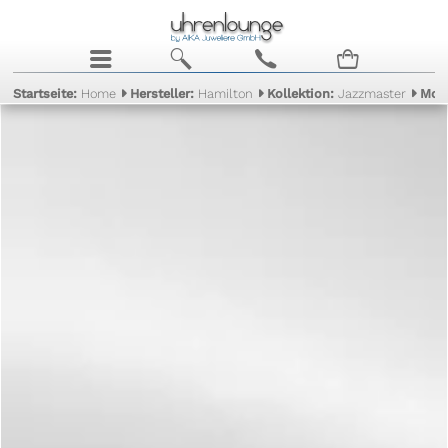
j
b
c
n
Startseite:
Home
Hersteller:
Hamilton
Kollektion:
Jazzmaster
Mod