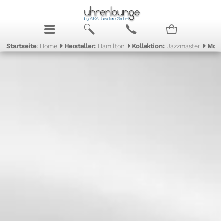
j
b
c
n
Startseite:
Home
Hersteller:
Hamilton
Kollektion:
Jazzmaster
Mod