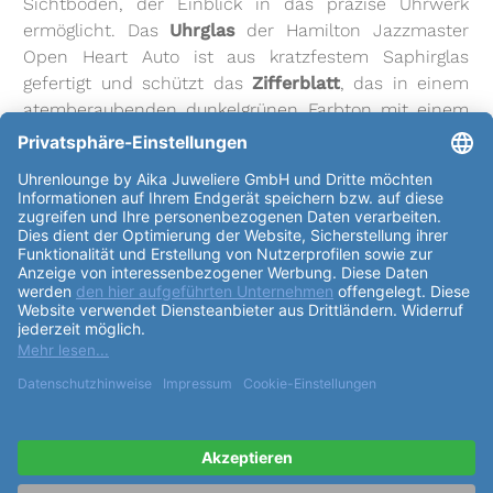
Sichtboden, der Einblick in das präzise Uhrwerk
ermöglicht. Das
Uhrglas
der Hamilton Jazzmaster
Open Heart Auto ist aus kratzfestem Saphirglas
gefertigt und schützt das
Zifferblatt
, das in einem
atemberaubenden dunkelgrünen Farbton mit einem
satinierten Sonnenschliff gehalten ist. Die
applizierten Indexe heben sich deutlich vom
Zifferblatt
ab, was die Ablesbarkeit und Eleganz der
Uhr unterstreicht. Das Automatik-Uhrwerk der
Hamilton Jazzmaster Open Heart Auto verfügt über
25 Steine und basiert auf dem zuverlässigen ETA
C07.611
Kaliber
. Mit einer Gangreserve von bis zu 80
Stunden und einer Schwingungsfrequenz von 28.800
Halbschwingungen pro Stunde garantiert das
Uhrwerk eine präzise Zeitmessung und
Zuverlässigkeit. Das Edelstahlarmband der Hamilton
Jazzmaster Open Heart Auto mit der
Referenznummer
H695.425.101 ist in einem edlen
Silberton gehalten und wird mit einer Faltschließe