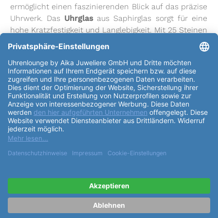
ermöglicht einen faszinierenden Blick auf das präzise
Uhrwerk. Das
Uhrglas
aus Saphirglas sorgt für eine
hohe Kratzfestigkeit und Langlebigkeit. Mit 25 Steinen
im Uhrwerk und einer Gangreserve von bis zu 80
Stunden bietet die Hamilton Jazzmaster Open Heart
Auto eine präzise Zeitmessung und eine zuverlässige
Leistung. Das Automatikwerk ETA C07.611 mit dem
Kaliber
H-10 schlägt mit 28800 Halbschwingungen
pro Stunde und einer
Höhe
von 4.6mm. Das
dunkelgrüne
Zifferblatt
mit Farbverlauf und
applizierten Indexen verleiht der Uhr eine edle Note.
Das
Armband
aus braunem Edelstahl und die 316L-
Edelstahl Dornschließe sorgen für einen angenehmen
Tragekomfort. Mit
Funktionen
wie der
Zentralsekunde und den Leuchtzeigern ist die Uhr
nicht nur ein stilvolles Accessoire, sondern auch ein
praktischer Begleiter im Alltag. Insgesamt ist die
Hamilton Jazzmaster Open Heart Auto 42mm
H32705560
eine exzellente Wahl für Uhrenliebhaber,