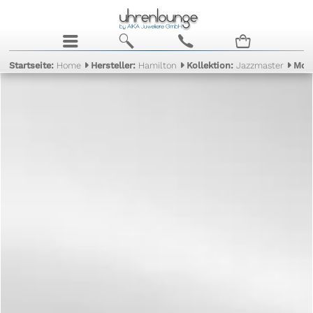
j
b
c
n
Startseite:
Home
Hersteller:
Hamilton
Kollektion:
Jazzmaster
Mod