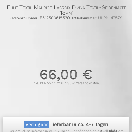
Eulit Textil Maurice Lacroix Divina Textil-Seidenmatt
"18mm"
E512503618530
ULPN-47579
Referenznummer:
Artikelnummer:
66,00 €
inkl. 19% MwSt. zzgl. 5,95 € Versandkosten.
verfügbar
lieferbar in ca. 4-7 Tagen
Der Artikel ist lieferbar in ca. 4-7 Tagen. Er befindet sich aktuell
nicht
am