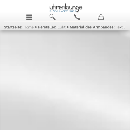
j
b
c
n
Startseite:
Home
Hersteller:
Eulit
Material des Armbandes:
Textil