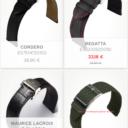
REGATTA
CORDERO
E56232620092
E57514720102
23,18 €
38,90 €
30,90 €
MAURICE LACROIX