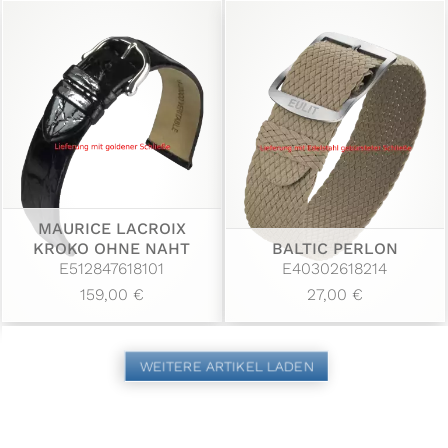
MAURICE LACROIX
KROKO OHNE NAHT
BALTIC PERLON
E512847618101
E40302618214
159,00 €
27,00 €
WEITERE ARTIKEL LADEN