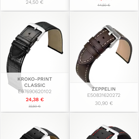
24,50 €
44,50 €
KROKO-PRINT
CLASSIC
ZEPPELIN
E57690620102
E50831620272
24,38 €
30,90 €
32,50 €