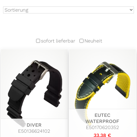
sofort lieferbar
Neuheit
EUTEC
WATERPROOF
DIVER
E50170620352
E50136624102
33,38 €