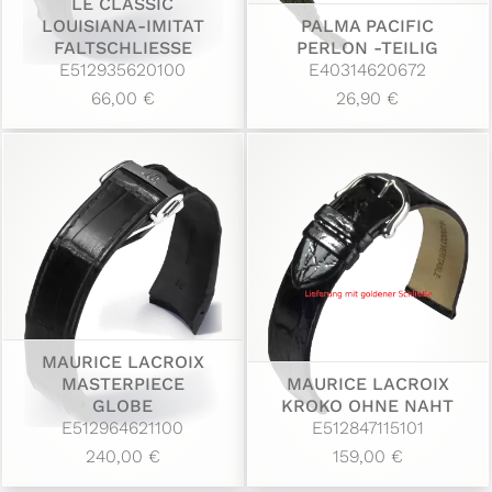
LE CLASSIC
LOUISIANA-IMITAT
PALMA PACIFIC
FALTSCHLIESSE
PERLON -TEILIG
E512935620100
E40314620672
66,00 €
26,90 €
MAURICE LACROIX
MASTERPIECE
MAURICE LACROIX
GLOBE
KROKO OHNE NAHT
E512964621100
E512847115101
240,00 €
159,00 €