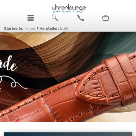
j
b
c
n
Startseite:
Home
Hersteller:
Eulit