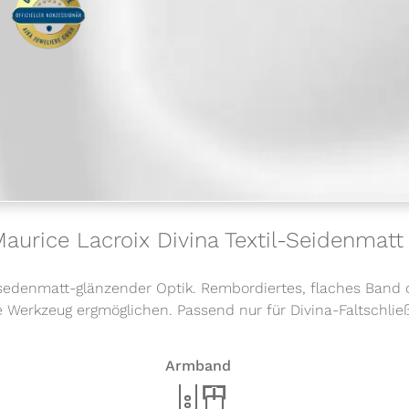
l Maurice Lacroix Divina Textil-Seidenm
sedenmatt-glänzender Optik. Rembordiertes, flaches Band 
erkzeug ergmöglichen. Passend nur für Divina-Faltschließ
Armband