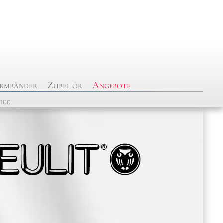
rmbänder
Zubehör
Angebote
8100