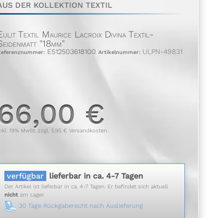
AUS DER KOLLEKTION TEXTIL
Eulit Textil Maurice Lacroix Divina Textil-
Seidenmatt "18mm"
E512503618100
ULPN-49831
Referenznummer:
Artikelnummer:
66,00 €
nkl. 19% MwSt. zzgl. 5,95 € Versandkosten.
verfügbar
lieferbar in ca. 4-7 Tagen
Der Artikel ist lieferbar in ca. 4-7 Tagen. Er befindet sich aktuell
nicht
am Lager.
30 Tage Rückgaberecht nach Auslieferung