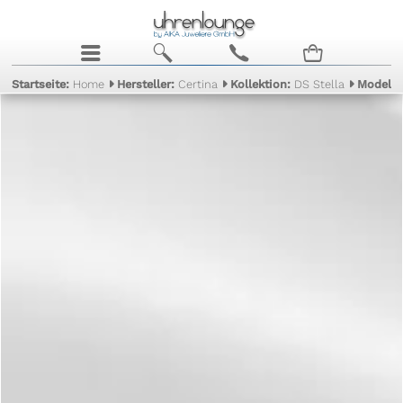
j
b
c
n
Startseite:
Home
Hersteller:
Certina
Kollektion:
DS Stella
Modell: