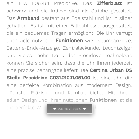
ein ETA F06.461 Precidrive. Das
Zifferblatt
ist
schwarz und die Indexe sind als Striche gestaltet.
Das
Armband
besteht aus Edelstahl und ist in silber
gehalten. Es ist mit einer Faltschliesse ausgestattet,
die ein bequemes Tragen ermöglicht. Die Uhr verfügt
über viele nützliche
Funktionen
wie Datumsanzeige,
Batterie-Ende-Anzeige, Zentralsekunde, Leuchtzeiger
und vieles mehr. Dank der Precidrive Technologie
können Sie sicher sein, dass die Uhr Ihnen jederzeit
eine präzise Zeitangabe liefert. Die
Certina Urban DS
Stella Precidrive C031.210.11.051.00
ist eine Uhr, die
eine perfekte Kombination aus modernem Design,
höchster Präzision und Komfort bietet. Mit ihrem
edlen Design und ihren nützlichen
Funktionen
ist sie
die perfekte Wahl für jeden Uhrenliebhaber.
weiterlesen