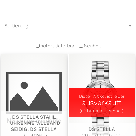
sofort lieferbar
Neuheit
Dieser Artikel ist leider
ausverkauft
(nicht mehr lieferbar)
DS STELLA STAHL
UHRENMETALLBAND
SEIDIG, DS STELLA
DS STELLA
C605019467
C031.210.11.031.00