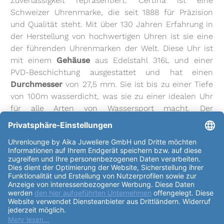
Zuverlässigkeit repräsentiert. Certina ist eine
Schweizer Uhrenmarke, die seit 1888 für Präzision
und Qualität steht. Mit über 130 Jahren Erfahrung in
der Herstellung von hochwertigen Uhren ist sie eine
der führenden Uhrenmarken der Welt. Diese Uhr ist
mit einem
Gehäuse
aus Edelstahl 316L und einer
PVD-Beschichtung ausgestattet und hat einen
Durchmesser
von 27,5 mm. Sie ist bis zu einer Tiefe
von 100m wasserdicht, was sie zu einer idealen Uhr
für alle Arten von Wassersport macht. Der
Gehäuse
boden ist massiv und das
Uhrglas
besteht
aus Saphirglas. Der
Aufzug
ist Quarz und das
Kaliber
ist End of Life, Ouarz, Precidrive. Das
Zifferblatt
dieser Uhr ist in Perlmutt/Weiß gehalten und verfügt
über einen rosegold-farbenen Index und Punkte. Das
Armband
besteht aus Edelstahl und ist in Silber
gehalten. Die
Schließe
ist eine Doppelfaltschließe mit
zwei Drückern. Die
Certina Urban DS-8 Lady 27mm
Chronometer C033.051.11.118.01
verfügt über eine