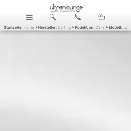
j
b
c
n
Startseite:
Home
Hersteller:
Certina
Kollektion:
DS-8
Modell:
Lad