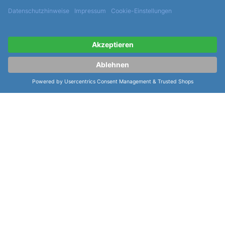
Vielzahl an
Funktionen
, wie z.B. Datumsanzeige,
Zentralsekunde und Chronometer. Diese Uhr
verkörpert Qualität und Präzision, die seit über 130
Jahren in jeder Uhr von Certina steckt. Mit ihrem
zeitlosen Design ist sie eine perfekte Ergänzung für
jede Sammlung.
weiterlesen