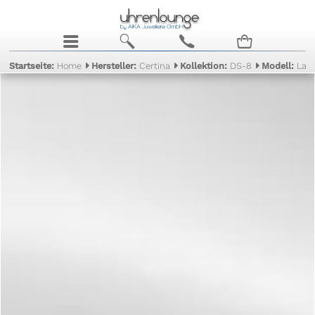
j
b
c
n
Startseite:
Home
Hersteller:
Certina
Kollektion:
DS-8
Modell:
Lad