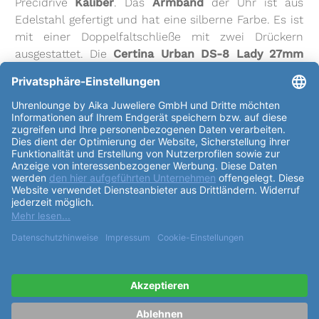
Precidrive
Kaliber
. Das
Armband
der Uhr ist aus
Edelstahl gefertigt und hat eine silberne Farbe. Es ist
mit einer Doppelfaltschließe mit zwei Drückern
ausgestattet. Die
Certina Urban DS-8 Lady 27mm
Chronometer C033.051.11.058.00
ist eine elegante
und stilvolle Uhr, die viele praktische
Funktionen
bietet. Sie hat eine Datumsanzeige, eine
Zentralsekunde und einen Chronometer. Dank der
hochwertigen Materialien und der präzisen Technik
ist sie eine langlebige und zuverlässige Uhr, die Sie
über viele Jahre hinweg begleiten wird.
weiterlesen