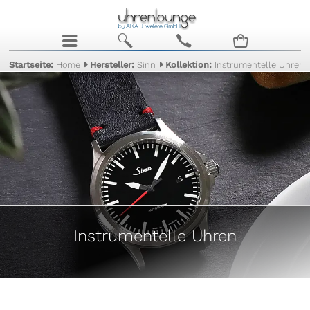
j
b
c
n
Startseite:
Home
Hersteller:
Sinn
Kollektion:
Instrumentelle Uhren
Instrumentelle Uhren