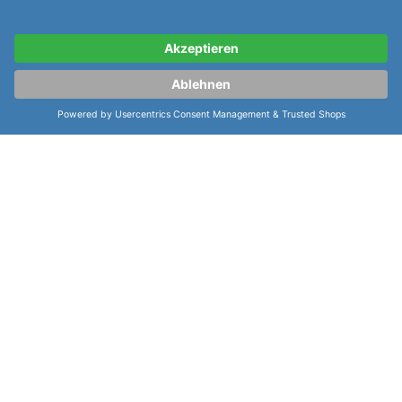
gehalten. Die Faltschliesse sorgt für eine sichere und
bequeme Passform. Die
Sinn Instrumentelle Uhren
104 St Sa I B 104.013
verfügt über eine Vielzahl an
Funktionen
wie Leuchtindizes, Wochentagsanzeige,
verschraubte Krone, drehbare Lünette,
Sekundenstopp, Datumsanzeige, Zentralsekunde und
Leuchtzeiger. Diese
Funktionen
machen diese Uhr zu
einer idealen Wahl für Uhrenliebhaber, die eine Uhr
mit hoher Präzision und einem modernen Design
suchen.
weiterlesen