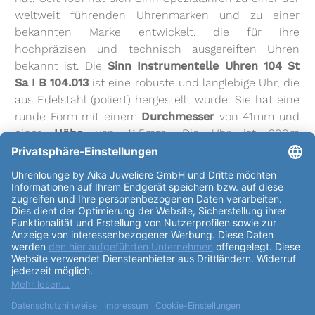
weltweit führenden Uhrenmarken und zu einer
bekannten Marke entwickelt, die für ihre
hochpräzisen und technisch ausgereiften Uhren
bekannt ist. Die
Sinn Instrumentelle Uhren 104 St
Sa I B 104.013
ist eine robuste und langlebige Uhr, die
aus Edelstahl (poliert) hergestellt wurde. Sie hat eine
runde Form mit einem
Durchmesser
von 41mm und
einer
Höhe
von 11.5mm. Die Uhr ist 200m
wasserdicht und verfügt über einen Sichtboden. Das
Uhrglas
ist aus Saphirglas hergestellt und das
Uhrwerk hat 26 Steine und wird mittels
Automatikaufzug betrieben. Es hat eine Gangreserve
von bis zu 38h und schwingt mit 28800
Halbschwingungen pro Stunde. Das
Zifferblatt
der
Sinn Instrumentelle Uhren 104 St Sa I B 104.013
ist
dunkelblau und hat einen Sonnenschliff. Die Indexe
sind in Form von Strichen gestaltet und das
Armband
ist aus Edelstahl und in Stahl-Farbe