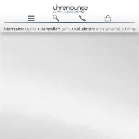
j
b
c
n
Startseite:
Home
Hersteller:
Sinn
Kollektion:
Instrumentelle Uhren