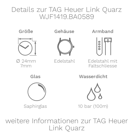
Details zur TAG Heuer Link Quarz
WJF1419.BA0589
Größe
Gehäuse
Armband
Z
w
x
∅ 24mm
Edelstahl
Edelstahl mit
7mm
Faltschliesse
Glas
Wasserdicht
y
z
Saphirglas
10 bar (100m)
weitere Informationen zur TAG Heuer
Link Quarz