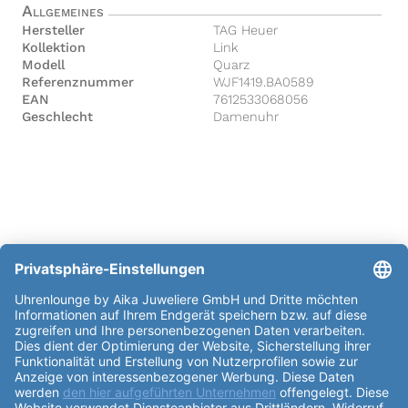
Allgemeines
Hersteller
TAG Heuer
Kollektion
Link
Modell
Quarz
Referenznummer
WJF1419.BA0589
EAN
7612533068056
Geschlecht
Damenuhr