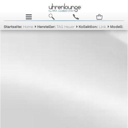
j
b
c
n
Startseite:
Home
Hersteller:
TAG Heuer
Kollektion:
Link
Modell:
Q