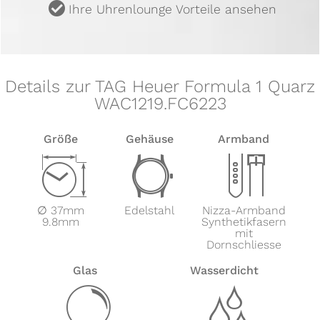
u
Ihre Uhrenlounge Vorteile ansehen
Details zur TAG Heuer Formula 1 Quarz
WAC1219.FC6223
Größe
Gehäuse
Armband
Z
w
x
∅ 37mm
Edelstahl
Nizza-Armband
9.8mm
Synthetikfasern
mit
Dornschliesse
Glas
Wasserdicht
y
z