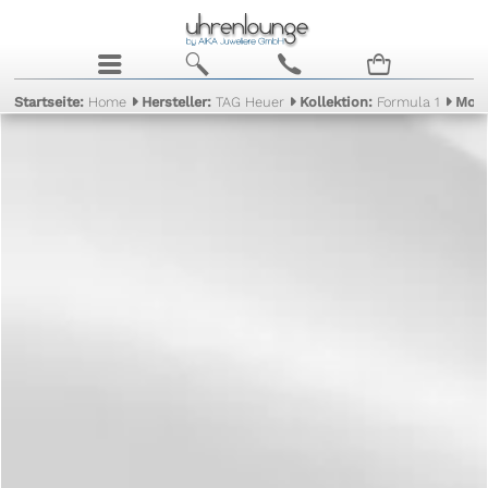
j
b
c
n
Startseite:
Home
Hersteller:
TAG Heuer
Kollektion:
Formula 1
Mode