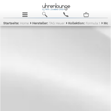
j
b
c
n
Startseite:
Home
Hersteller:
TAG Heuer
Kollektion:
Formula 1
Mode