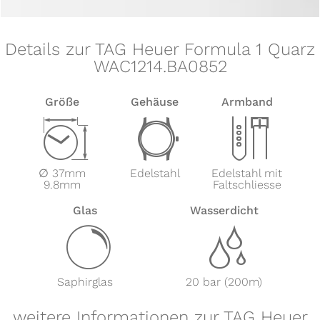
Details zur TAG Heuer Formula 1 Quarz
WAC1214.BA0852
Größe
Gehäuse
Armband
Z
w
x
∅ 37mm
Edelstahl
Edelstahl mit
9.8mm
Faltschliesse
Glas
Wasserdicht
y
z
Saphirglas
20 bar (200m)
weitere Informationen zur TAG Heuer