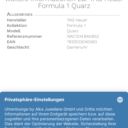
Formula 1 Quarz
Allgemeines
Hersteller
TAG Heuer
Kollektion
Formula 1
Modell
Quarz
Referenznummer
WAC1214.BA0852
EAN
7612533040083
Geschlecht
Damenuhr