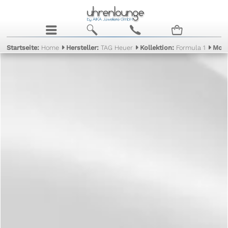
j
b
c
n
Startseite:
Home
Hersteller:
TAG Heuer
Kollektion:
Formula 1
Mode