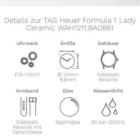
Details zur TAG Heuer Formula 1 Lady
Ceramic WAH1211.BA0861
Uhrwerk
Größe
Gehäuse
v
Z
w
ETA F05.111
∅ 37mm
Edelstahl
9.8mm
Keramik
Armband
Glas
Wasserdicht
x
y
z
Edelstahl
Saphirglas
20 bar (200m)
Keramik mit
Faltschliesse