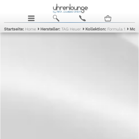
j
b
c
n
Startseite:
Home
Hersteller:
TAG Heuer
Kollektion:
Formula 1
Mode