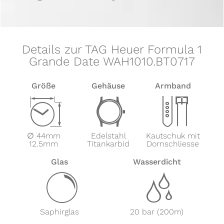
Details zur TAG Heuer Formula 1
Grande Date WAH1010.BT0717
Größe
Gehäuse
Armband
Z
w
x
∅ 44mm
Edelstahl
Kautschuk mit
12.5mm
Titankarbid
Dornschliesse
Glas
Wasserdicht
y
z
Saphirglas
20 bar (200m)