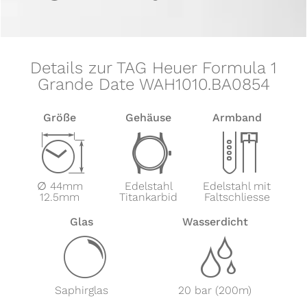
Details zur TAG Heuer Formula 1
Grande Date WAH1010.BA0854
Größe
Gehäuse
Armband
Z
w
x
∅ 44mm
Edelstahl
Edelstahl mit
12.5mm
Titankarbid
Faltschliesse
Glas
Wasserdicht
y
z
Saphirglas
20 bar (200m)