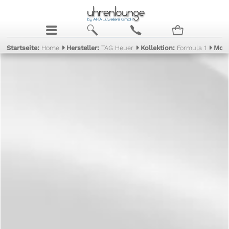
j
b
c
n
Startseite:
Home
Hersteller:
TAG Heuer
Kollektion:
Formula 1
Mode