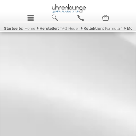
j
b
c
n
Startseite:
Home
Hersteller:
TAG Heuer
Kollektion:
Formula 1
Mode