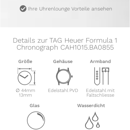
u
Ihre Uhrenlounge Vorteile ansehen
Details zur TAG Heuer Formula 1
Chronograph CAH1015.BA0855
Größe
Gehäuse
Armband
Z
w
x
∅ 44mm
Edelstahl PVD
Edelstahl mit
13mm
Faltschliesse
Glas
Wasserdicht
y
z