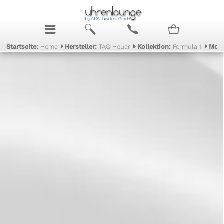
j
b
c
n
Startseite:
Home
Hersteller:
TAG Heuer
Kollektion:
Formula 1
Mode