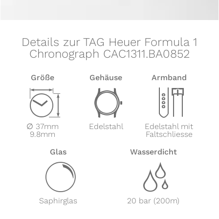
Details zur TAG Heuer Formula 1
Chronograph CAC1311.BA0852
Größe
Gehäuse
Armband
Z
w
x
∅ 37mm
Edelstahl
Edelstahl mit
9.8mm
Faltschliesse
Glas
Wasserdicht
y
z
Saphirglas
20 bar (200m)