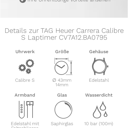
Details zur TAG Heuer Carrera Calibre
S Laptimer CV7A12.BA0795
Uhrwerk
Größe
Gehäuse
v
Z
w
Calibre S
∅ 43mm
Edelstahl
14mm
Armband
Glas
Wasserdicht
x
y
z
Edelstahl mit
Saphirglas
10 bar (100m)