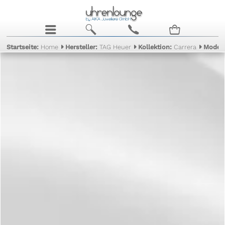
j
b
c
n
Startseite:
Home
Hersteller:
TAG Heuer
Kollektion:
Carrera
Model