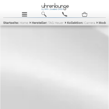
j
b
c
n
Startseite:
Home
Hersteller:
TAG Heuer
Kollektion:
Carrera
Model