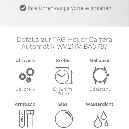
u
Ihre Uhrenlounge Vorteile ansehen
Details zur TAG Heuer Carrera
Automatik WV211M.BA0787
Uhrwerk
Größe
Gehäuse
v
Z
w
Calibre 5
∅ 39mm
Edelstahl
12mm
Armband
Glas
Wasserdicht
x
y
z