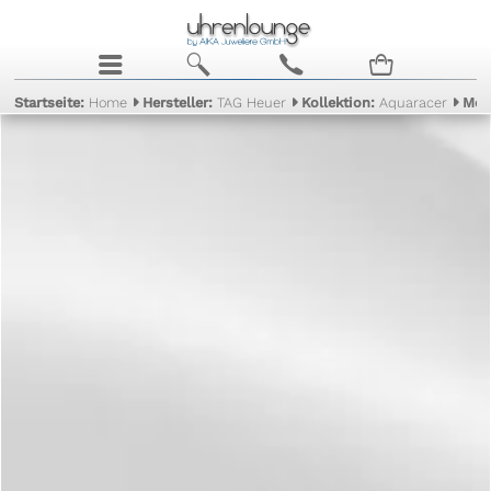
j
b
c
n
Startseite:
Home
Hersteller:
TAG Heuer
Kollektion:
Aquaracer
Mod