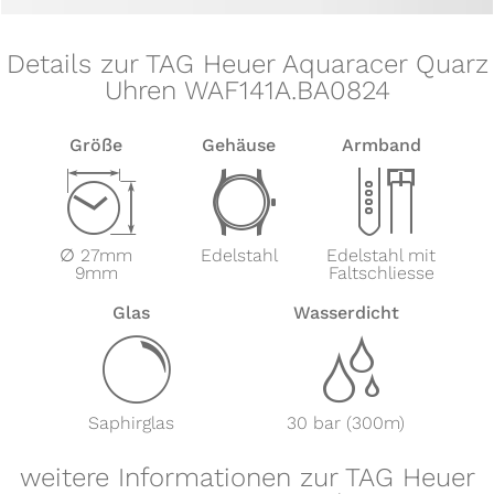
Details zur TAG Heuer Aquaracer Quarz
Uhren WAF141A.BA0824
Größe
Gehäuse
Armband
Z
w
x
∅ 27mm
Edelstahl
Edelstahl mit
9mm
Faltschliesse
Glas
Wasserdicht
y
z
Saphirglas
30 bar (300m)
weitere Informationen zur TAG Heuer