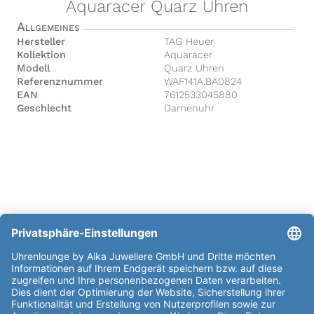
Aquaracer Quarz Uhren
Allgemeines
Hersteller
TAG Heuer
Kollektion
Aquaracer
Modell
Quarz Uhren
Referenznummer
WAF141A.BA0824
EAN
7612533045880
Geschlecht
Damenuhr