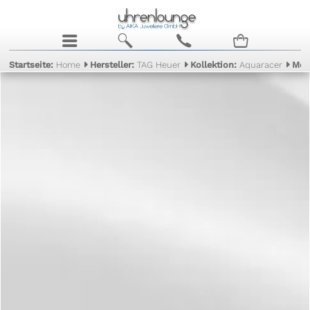
j
b
c
n
Startseite:
Home
Hersteller:
TAG Heuer
Kollektion:
Aquaracer
Mod