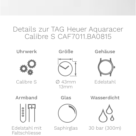
Details zur TAG Heuer Aquaracer
Calibre S CAF7011.BA0815
Uhrwerk
Größe
Gehäuse
v
Z
w
Calibre S
∅ 43mm
Edelstahl
13mm
Armband
Glas
Wasserdicht
x
y
z
Edelstahl mit
Saphirglas
30 bar (300m)
Faltschliesse