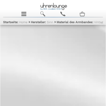
j
b
c
n
Startseite:
Home
Hersteller:
Sinn
Material des Armbandes:
Vintage