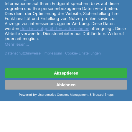
ähnliche Artikel der Serie Sinn
Vintageleder Sinn Vintageleder
20/18mm "L"