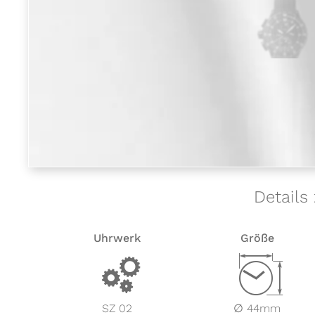
Details
Uhrwerk
Größe
v
Z
SZ 02
∅ 44mm