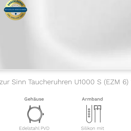
 zur Sinn Taucheruhren U1000 S (EZM 6) 
Gehäuse
Armband
w
x
Edelstahl PVD
Silikon mit