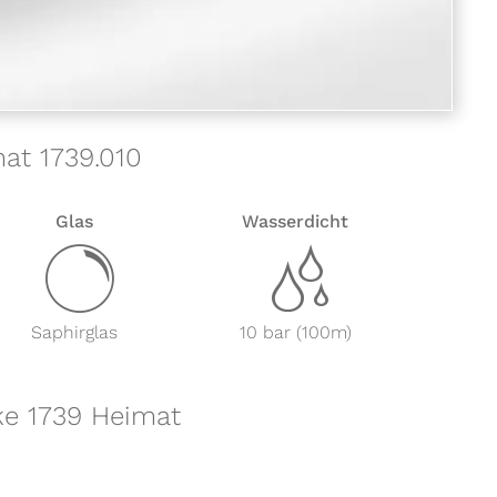
mat 1739.010
Glas
Wasserdicht
y
z
Saphirglas
10 bar (100m)
ke 1739 Heimat