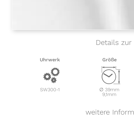
Details zur
Uhrwerk
Größe
v
Z
SW300-1
∅ 39mm
9,1mm
weitere Infor