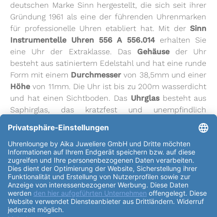
deutschen Marke Sinn hergestellt, die sich seit ihrer
Gründung 1961 als eine der führenden Uhrenmarken
für professionelle Uhren etabliert hat. Mit der
Sinn
Instrumentelle Uhren 556 A 556.014
erhalten Sie
eine Uhr der Extraklasse. Das
Gehäuse
der Uhr
besteht aus satiniertem Edelstahl und hat eine runde
Form mit einem
Durchmesser
von 38,5mm und einer
Höhe
von 11mm. Die Uhr ist bis zu 200m wasserdicht
und hat einen Sichtboden. Das
Uhrglas
besteht aus
Saphirglas, das kratzfest und unempfindlich
gegenüber Beschädigungen ist. Das Uhrwerk der Uhr
ist ein ETA 2824-2 mit 25 Steinen. Es hat einen
Durchmesser
von 25,6mm und eine
Höhe
von
4,6mm. Es hat eine Gangreserve von bis zu 38
Stunden und schwingt 28800 Halbschwingungen pro
Stunde. Das
Zifferblatt
ist schwarz und hat
arabische Indexe. Das
Armband
der Uhr besteht aus
Feingliederband und satiniertem Edelstahl. Es hat
eine silberne Farbe und eine Faltschliesse. Die
Sinn