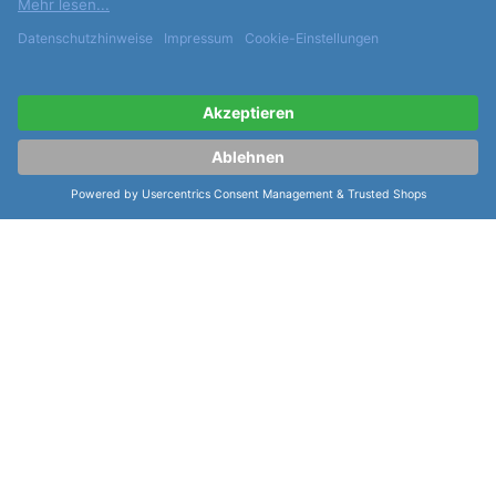
Instrumentelle Uhren 556 A 556.014
ist eine Uhr, die
Funktionalität und Stil miteinander verbindet. Sie
verfügt über eine Vielzahl von
Funktionen
, darunter
Leuchtzeiger, Leuchtindizes, verschraubte Krone,
Sekundenstopp, Datumsanzeige und Zentralsekunde.
Diese Uhr ist eine perfekte Kombination aus
hochwertigen Materialien, modernster Technologie
und einzigartigem Design.
weiterlesen