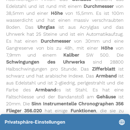
Edelstahl und ist rund mit einem
Durchmesser
von
38,5mm und einer
Höhe
von 15,5mm. Es ist 100m
wasserdicht und hat einen massiv verschraubten
Boden. Das
Uhrglas
ist aus Acrylglas und das
Uhrwerk hat 25 Steine und ist ein Automatikaufzug.
Es hat einen
Durchmesser
von 30mm und eine
Gangreserve von bis zu 48h, mit einer
Höhe
von
7,9mm und einem
Kaliber
SW 500. Die
Schwingungen des Uhrwerks
sind 28800
Halbschwingungen pro Stunde. Das
Zifferblatt
ist
schwarz und hat arabische Indexe. Das
Armband
ist
aus Edelstahl und ist 2-gliedrig, perlgestrahlt und die
Farbe des
Armband
es ist Stahl. Es hat eine
Faltschliesse und der Bandanstoß am
Gehäuse
ist
20mm. Die
Sinn Instrumentelle Chronographen 356
Flieger 356.020
hat einige
Funktionen
, die sie zu
einer einzigartigen Uhr machen. Dazu gehören Anti
Magnetisch, kleine Sekunde, Chronograph,