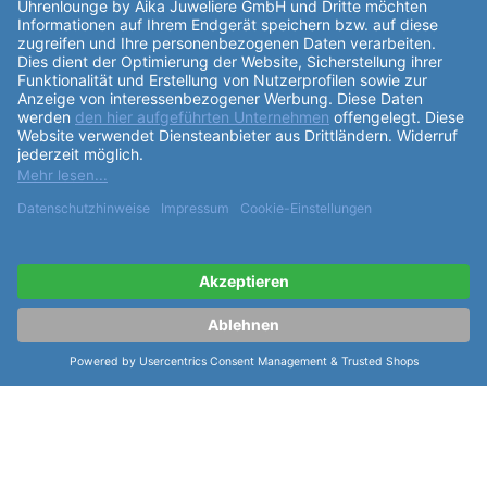
Wochentagsanzeige, Datumsanzeige, verschraubte
Krone, Leuchtzeiger, Sekundenstopp, Leuchtindizes
und vieles mehr. Sinn ist ein deutsches
Unternehmen, das seit 1961 Uhren herstellt. Sie sind
bekannt für ihre hochwertigen und innovativen
Uhren, die den höchsten Ansprüchen gerecht
werden. Ihre Uhren werden unter extremen
Bedingungen getestet, um sicherzustellen, dass sie
bei jedem Einsatz zuverlässig sind. Sie sind auch
bekannt für ihre technischen Innovationen, die den
Uhren einzigartige
Funktionen
verleihen. Die
Sinn
Instrumentelle Chronographen 356 Flieger 356.020
Uhr ist eine hochwertige Uhr, die viele einzigartige
Funktionen
bietet. Ihr Design ist einzigartig und sie
ist aus robustem Edelstahl gefertigt. Dank ihrer 100m
Wasserdichte
und der verschraubten Krone ist sie
absolut zuverlässig. Sie ist auch anti-magnetisch und
kann viele verschiedene
Funktionen
ausführen. Mit
ihrem Automatikaufzug und der Gangreserve von bis