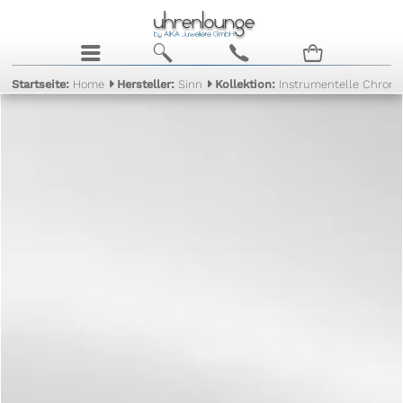
j
b
c
n
Startseite:
Home
Hersteller:
Sinn
Kollektion:
Instrumentelle Chron