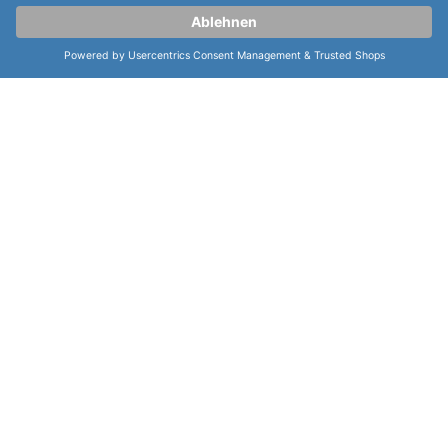
Chronograph, 24h Stundenanzeige, Datum und eine
Tachymeterskala auf der
Lünette
. Die
Seiko
Conceptual Series Chronograph SSB445P1
zeichnet
sich zudem durch eine hohe Ganggenauigkeit von ±15
Sekunden pro Monat aus, was für eine präzise
Zeitmessung sorgt. Mit dieser Uhr haben Sie nicht
nur ein stilvolles Accessoire am Handgelenk, sondern
auch ein zuverlässiges Zeitmessinstrument, das Sie
sicher durch den Tag begleitet.
weiterlesen