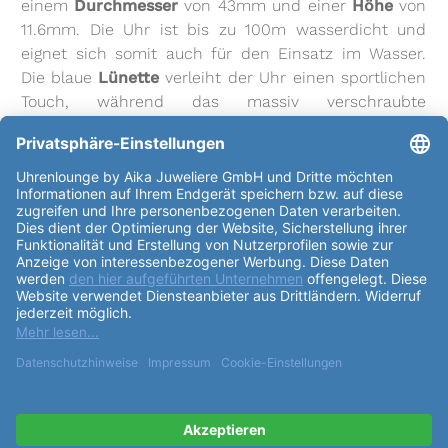
einem
Durchmesser
von 43mm und einer
Höhe
von
11.6mm. Die Uhr ist bis zu 100m wasserdicht und
eignet sich somit auch für den Einsatz im Wasser.
Die blaue
Lünette
verleiht der Uhr einen sportlichen
Touch, während das massiv verschraubte
Gehäuse
boden für zusätzliche Stabilität sorgt. Das
Zifferblatt
der SSB445P1 ist ebenfalls in einem
eleganten Blauton gehalten und verfügt über klare
Strichindizes, die die Zeit präzise anzeigen. Das
Uhrglas
besteht aus kratzfestem Saphirglas, das die
Uhr vor Beschädigungen schützt. Angetrieben wird
die Uhr von einem zuverlässigen Quarz-Uhrwerk des
Kaliber
s Seiko 8T63. Das
Armband
der SSB445P1
besteht ebenfalls aus hochwertigem Edelstahl in
silberner Farbe und wird mit einer Faltschließe sicher
am Handgelenk befestigt. Der Bandanstoß des
Gehäuse
s beträgt 22mm, was für einen angenehmen
Tragekomfort sorgt. Die Uhr verfügt über
verschiedene
Funktionen
wie eine kleine Sekunde,