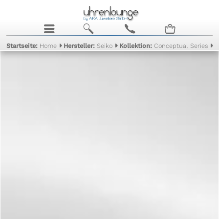
j
b
c
n
Startseite:
Home
Hersteller:
Seiko
Kollektion:
Conceptual Series
M